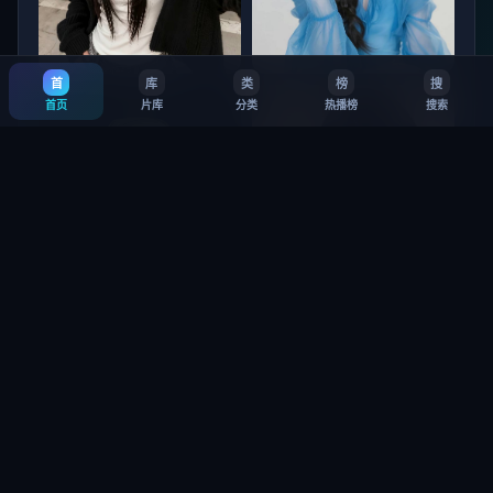
首
库
类
榜
搜
北海道猎杀篇
杭州 惊梦
首页
片库
分类
热播榜
搜索
9.5
·
14万
8.1
·
6.4万
垦丁：救赎 第3季
铜锣湾信条 第1季
8.8
·
33万
7.5
·
26万