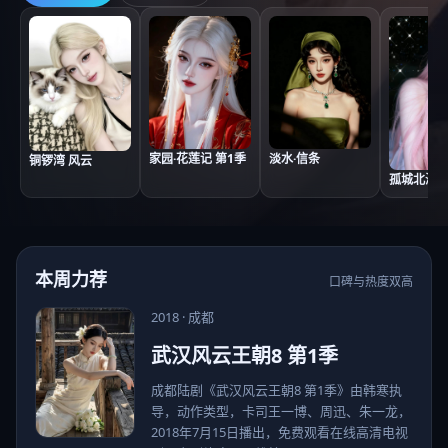
家园·花莲记 第1季
淡水·信条
铜锣湾 风云
孤城北海道
本周力荐
口碑与热度双高
2018
·
成都
武汉风云王朝8 第1季
成都陆剧《武汉风云王朝8 第1季》由韩寒执
导，动作类型，卡司王一博、周迅、朱一龙，
2018年7月15日播出，免费观看在线高清电视