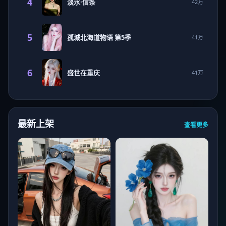
4
淡水·信条
42万
5
孤城北海道物语 第5季
41万
6
盛世在重庆
41万
最新上架
查看更多