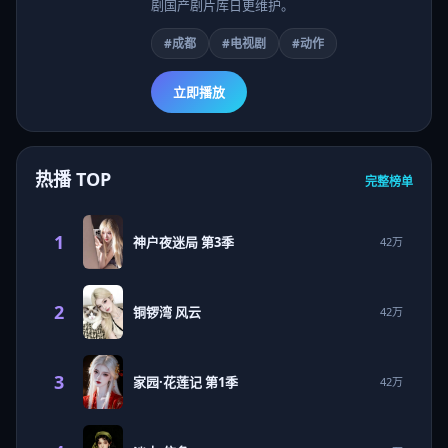
剧国产剧片库日更维护。
#成都
#电视剧
#动作
立即播放
热播 TOP
完整榜单
1
神户夜迷局 第3季
42万
2
铜锣湾 风云
42万
3
家园·花莲记 第1季
42万